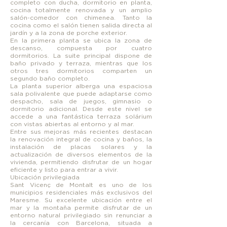
completo con ducha, dormitorio en planta,
cocina totalmente renovada y un amplio
salón-comedor con chimenea. Tanto la
cocina como el salón tienen salida directa al
jardín y a la zona de porche exterior.
En la primera planta se ubica la zona de
descanso, compuesta por cuatro
dormitorios. La suite principal dispone de
baño privado y terraza, mientras que los
otros tres dormitorios comparten un
segundo baño completo.
La planta superior alberga una espaciosa
sala polivalente que puede adaptarse como
despacho, sala de juegos, gimnasio o
dormitorio adicional. Desde este nivel se
accede a una fantástica terraza solárium
con vistas abiertas al entorno y al mar.
Entre sus mejoras más recientes destacan
la renovación integral de cocina y baños, la
instalación de placas solares y la
actualización de diversos elementos de la
vivienda, permitiendo disfrutar de un hogar
eficiente y listo para entrar a vivir.
Ubicación privilegiada
Sant Vicenç de Montalt es uno de los
municipios residenciales más exclusivos del
Maresme. Su excelente ubicación entre el
mar y la montaña permite disfrutar de un
entorno natural privilegiado sin renunciar a
la cercanía con Barcelona, situada a