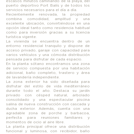
escasos minutos caminando de la playa, del
puerto deportivo Port Balís y de todos los
servicios necesarios para el día a día.
Recientemente renovada, la propiedad
combina comodidad, amplitud y una
excelente ubicación, convirtiéndose en una
opción ideal tanto como residencia habitual
como para inversión gracias a su licencia
turística vigente.
La vivienda se encuentra dentro de un
entorno residencial tranquilo y dispone de
acceso privado, garaje con capacidad para
varios vehículos y una cómoda distribución
pensada para disfrutar de cada espacio.
En la planta sótano encontramos una zona
de servicio compuesta por una habitación
adicional, baño completo, trastero y área
de lavandería independiente.
La zona exterior ha sido diseñada para
disfrutar del estilo de vida mediterráneo
durante todo el año. Destaca su jardín
privado con césped natural, arbolado
consolidado y una espectacular piscina
salina de nueva construcción con cascada y
ducha exterior. Además, cuenta con una
agradable zona de porche y barbacoa,
perfecta para reuniones familiares y
momentos de ocio al aire libre.
La planta principal ofrece una distribución
funcional y luminosa, con recibidor, baño