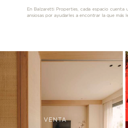
En Balzaretti Properties, cada espacio cuenta 
ansiosas por ayudarles a encontrar la que más l
VENTA