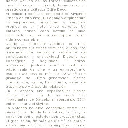
dentro de una de las torres residenciales
más icónicas de la ciudad, diseñada por la
prestigiosa arquitecta Odile Decq.
El edificio redefine el concepto de vivienda
urbana de alto nivel, fusionando arquitectura
contemporánea, privacidad y servicios
propios de un hotel cinco estrellas. Un
entorno donde cada detalle ha sido
concebido para ofrecer una experiencia de
vida incomparable.
Desde su imponente vestíbulo de triple
altura hasta sus zonas comunes, el conjunto
transmite una sensación constante de
sofisticación y exclusividad. Dispone de
conserjería y seguridad 24 horas,
restaurante, jardines privados, pista de
pádel, sala de cine y un extraordinario
espacio wellness de más de 1.000 m², con
gimnasio de última generación, piscina
interior, spa, sauna, baño turco, salas de
tratamiento y áreas de relajación.
En la azotea, una espectacular piscina
infinita ofrece una de las vistas más
impactantes de Barcelona, abarcando 360º
entre el mar y el skyline.
La vivienda ha sido concebida como una
pieza única, donde la amplitud, la luz y la
conexión con el exterior son protagonistas.
El gran salón, de más de 80 m², se abre a
vistas panorámicas ininterrumpidas, creando