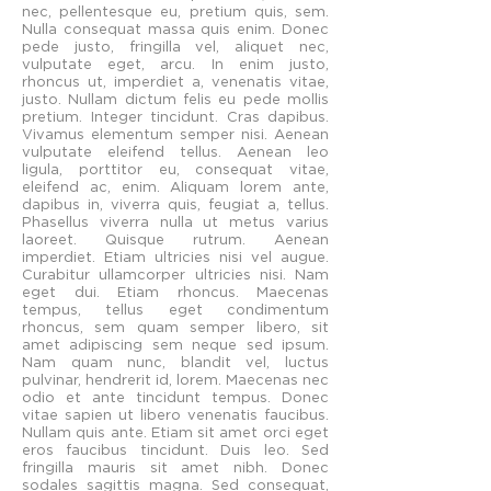
nec, pellentesque eu, pretium quis, sem.
Nulla consequat massa quis enim. Donec
pede justo, fringilla vel, aliquet nec,
vulputate eget, arcu. In enim justo,
rhoncus ut, imperdiet a, venenatis vitae,
justo. Nullam dictum felis eu pede mollis
pretium. Integer tincidunt. Cras dapibus.
Vivamus elementum semper nisi. Aenean
vulputate eleifend tellus. Aenean leo
ligula, porttitor eu, consequat vitae,
eleifend ac, enim. Aliquam lorem ante,
dapibus in, viverra quis, feugiat a, tellus.
Phasellus viverra nulla ut metus varius
laoreet. Quisque rutrum. Aenean
imperdiet. Etiam ultricies nisi vel augue.
Curabitur ullamcorper ultricies nisi. Nam
eget dui. Etiam rhoncus. Maecenas
tempus, tellus eget condimentum
rhoncus, sem quam semper libero, sit
amet adipiscing sem neque sed ipsum.
Nam quam nunc, blandit vel, luctus
pulvinar, hendrerit id, lorem. Maecenas nec
odio et ante tincidunt tempus. Donec
vitae sapien ut libero venenatis faucibus.
Nullam quis ante. Etiam sit amet orci eget
eros faucibus tincidunt. Duis leo. Sed
fringilla mauris sit amet nibh. Donec
sodales sagittis magna. Sed consequat,