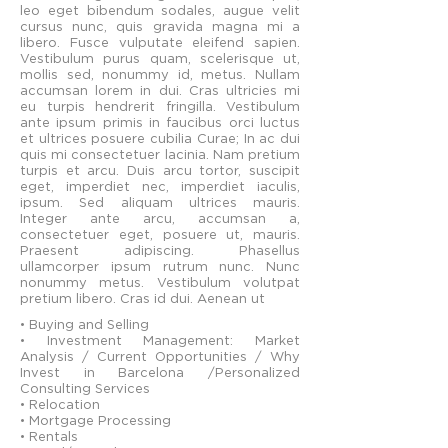
leo eget bibendum sodales, augue velit
cursus nunc, quis gravida magna mi a
libero. Fusce vulputate eleifend sapien.
Vestibulum purus quam, scelerisque ut,
mollis sed, nonummy id, metus. Nullam
accumsan lorem in dui. Cras ultricies mi
eu turpis hendrerit fringilla. Vestibulum
ante ipsum primis in faucibus orci luctus
et ultrices posuere cubilia Curae; In ac dui
quis mi consectetuer lacinia. Nam pretium
turpis et arcu. Duis arcu tortor, suscipit
eget, imperdiet nec, imperdiet iaculis,
ipsum. Sed aliquam ultrices mauris.
Integer ante arcu, accumsan a,
consectetuer eget, posuere ut, mauris.
Praesent adipiscing. Phasellus
ullamcorper ipsum rutrum nunc. Nunc
nonummy metus. Vestibulum volutpat
pretium libero. Cras id dui. Aenean ut
• Buying and Selling
• Investment Management: Market
Analysis / Current Opportunities / Why
Invest in Barcelona /Personalized
Consulting Services
• Relocation
• Mortgage Processing
• Rentals